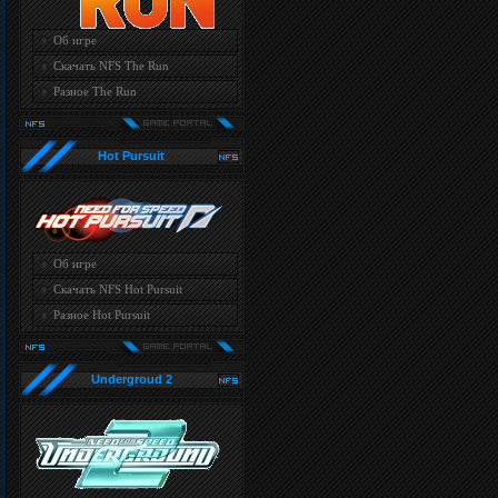
Об игре
Скачать NFS The Run
Разное The Run
Hot Pursuit
Об игре
Скачать NFS Hot Pursuit
Разное Hot Pursuit
Undergroud 2