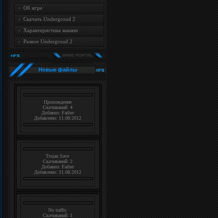
Об игре
Cкачать Undergroud 2
Характеристика машин
Разное Undergroud 2
Новые файлы
Прохождение
Скачиваний: 4
Добавил:
Father
Добавлено: 11.08.2012
Trojan Save
Скачиваний: 2
Добавил:
Father
Добавлено: 11.08.2012
No traffic
Скачиваний: 1