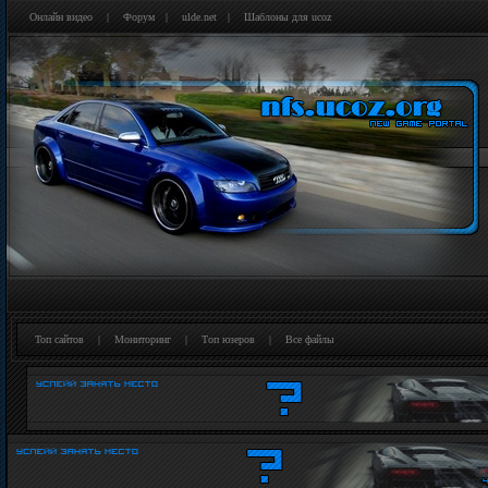
Онлайн видео
|
Форум
|
ulde.net
|
Шаблоны для ucoz
Топ сайтов
|
Мониторинг
|
Tоп юзеров
|
Все файлы