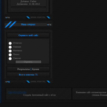
Добавил:
Father
Добавлено: 11.08.2012
Наш опрос
Оцените мой сайт
Отлично
Хорошо
Неплохо
Плохо
Ужасно
|
Результаты
Архив
Всего ответов:
75
http://nfs.ucoz.org/
Внимание cайт оптимизирован
Создать
бесплатный сайт
с
uCoz
степени.Вниман