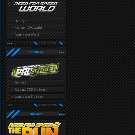
Об игре
Скачать NFS world
Разное для World
ProStreet
Об игре
Скачать NFS ProStreet
разное для ProStreet
The Run