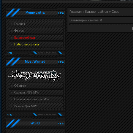
Главная
»
Каталог сайтов
» Спорт
Меню сайта
В категории сайтов
:
0
Главная
Форум
Баннерообмен
Набор персонала
Most Wanted
Об игре
Скачать NFS MW
Скачать винилы для MW
Разное Для MW
World