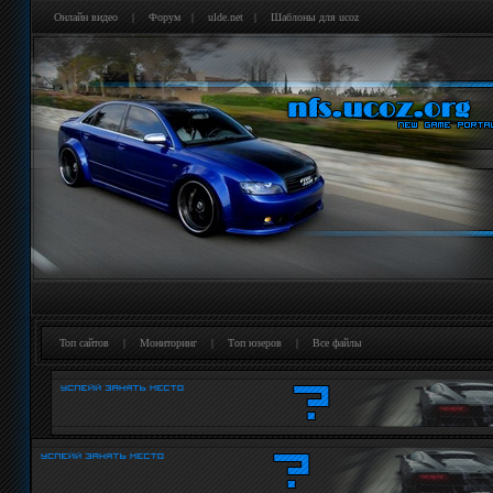
Онлайн видео
|
Форум
|
ulde.net
|
Шаблоны для ucoz
Топ сайтов
|
Мониторинг
|
Tоп юзеров
|
Все файлы