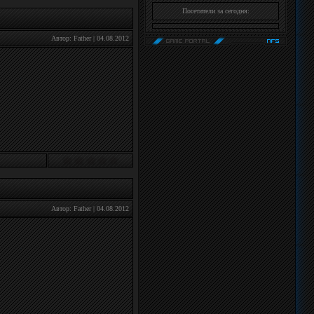
Посетители за сегодня:
Автор:
Father
|
04.08.2012
Автор:
Father
|
04.08.2012