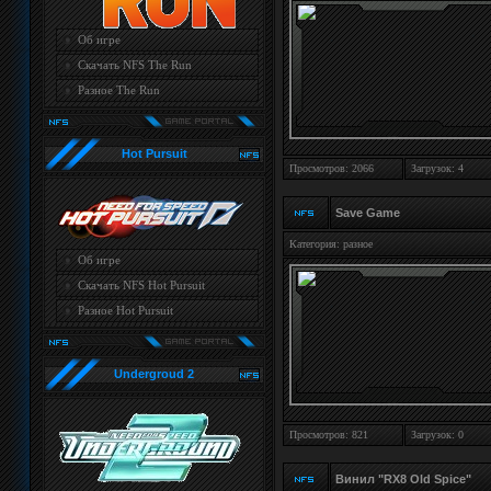
Об игре
Скачать NFS The Run
Разное The Run
Hot Pursuit
Просмотров: 2066
Загрузок: 4
Save Game
Категория:
разное
Об игре
Скачать NFS Hot Pursuit
Разное Hot Pursuit
Undergroud 2
Просмотров: 821
Загрузок: 0
Винил "RX8 Old Spice"