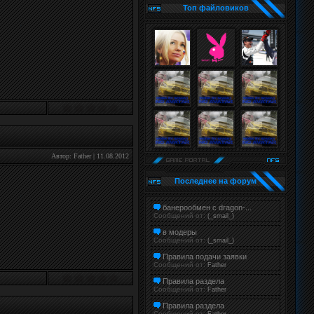
Топ файловиков
Автор:
Father
|
11.08.2012
Последнее на форум
банерообмен с dragon-...
Сообщений от:
(_smail_)
в модеры
Сообщений от:
(_smail_)
Правила подачи заявки
Сообщений от:
Father
Правила раздела
Сообщений от:
Father
Правила раздела
Сообщений от: