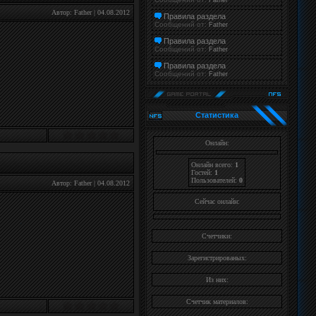
Father
Автор:
Father
|
04.08.2012
Правила раздела
Сообщений от:
Father
Правила раздела
Сообщений от:
Father
Правила раздела
Сообщений от:
Father
Cтатистика
Онлайн:
Онлайн всего:
1
Гостей:
1
Пользователей:
0
Автор:
Father
|
04.08.2012
Cейчас онлайн:
Счетчики:
Зарегистрированых:
Из них:
Счетчик материалов: