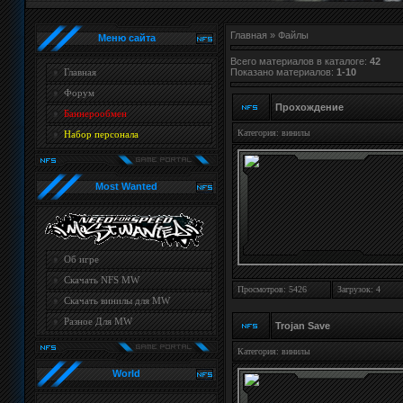
Главная
»
Файлы
Меню сайта
Всего материалов в каталоге
:
42
Показано материалов
:
1-10
Главная
Форум
Прохождение
Баннерообмен
Категория:
винилы
Набор персонала
Most Wanted
Об игре
Скачать NFS MW
Просмотров: 5426
Загрузок: 4
Скачать винилы для MW
Разное Для MW
Trojan Save
Категория:
винилы
World