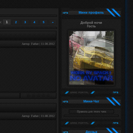
Мини профиль
ы
:
1
2
3
4
5
»
Доброй ночи
Гость
Автор:
Father
|
11.08.2012
Мини-Чат
Правила для этого чата
Автор:
Father
|
11.08.2012
Друзья