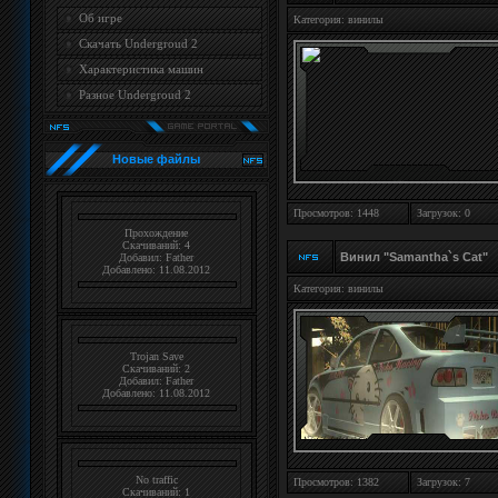
Об игре
Категория:
винилы
Cкачать Undergroud 2
Характеристика машин
Разное Undergroud 2
Новые файлы
Просмотров: 1448
Загрузок: 0
Прохождение
Скачиваний: 4
Винил "Samantha`s Cat"
Добавил:
Father
Добавлено: 11.08.2012
Категория:
винилы
Trojan Save
Скачиваний: 2
Добавил:
Father
Добавлено: 11.08.2012
No traffic
Просмотров: 1382
Загрузок: 7
Скачиваний: 1