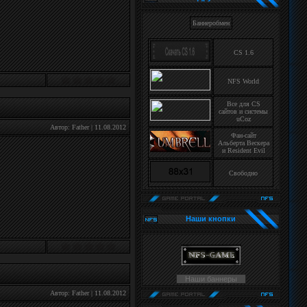
Баннеробмен
CS 1.6
NFS World
Все для CS
сайтов и системы
uCoz
Автор:
Father
|
11.08.2012
Фан-сайт
Альберта Вескера
и Resident Evil
Свободно
Наши кнопки
Наши баннеры
Автор:
Father
|
11.08.2012