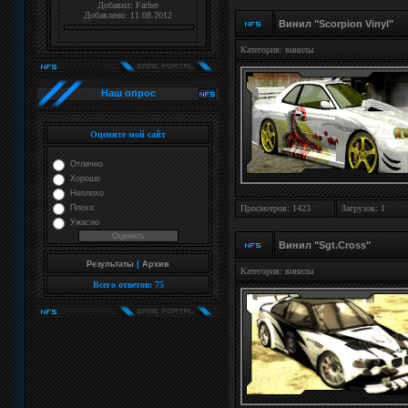
Добавил:
Father
Добавлено: 11.08.2012
Винил "Scorpion Vinyl"
Категория:
винилы
Наш опрос
Оцените мой сайт
Отлично
Хорошо
Неплохо
Просмотров: 1423
Загрузок: 1
Плохо
Ужасно
Винил "Sgt.Cross"
|
Результаты
Архив
Категория:
винилы
Всего ответов:
75