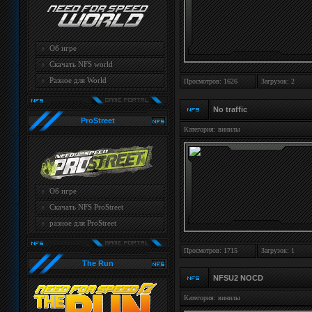
Об игре
Скачать NFS world
Разное для World
Просмотров: 1626
Загрузок: 2
No traffic
ProStreet
Категория:
винилы
Об игре
Скачать NFS ProStreet
разное для ProStreet
Просмотров: 1715
Загрузок: 1
The Run
NFSU2 NOCD
Категория:
винилы