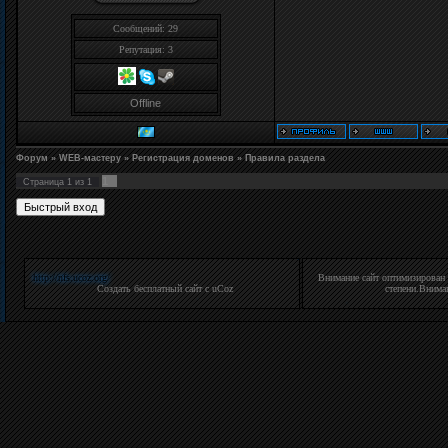
Сообщений: 29
Репутация:
3
Offline
Форум
»
WEB-мастеру
»
Регистрация доменов
»
Правила раздела
1
Страница
1
из
1
http://nfs.ucoz.org/
Внимание cайт оптимизирован
Создать
бесплатный сайт
с
uCoz
степени.Вниман