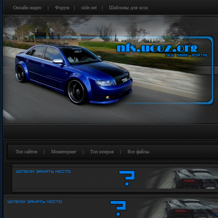
Онлайн видео
|
Форум
|
ulde.net
|
Шаблоны для ucoz
Топ сайтов
|
Мониторинг
|
Tоп юзеров
|
Все файлы