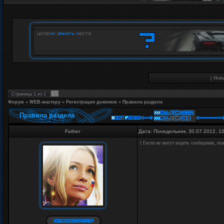
||
Новы
1
Страница
1
из
1
Форум
»
WEB-мастеру
»
Регистрация доменов
»
Правила раздела
Правила раздела
Father
Дата: Понедельник, 30.07.2012, 1
[ Гости не могут видеть сообщения, п