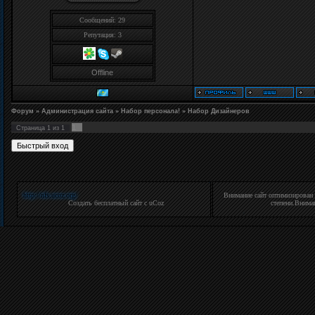
Сообщений: 29
Репутация:
3
Offline
Форум
»
Администрация сайта
»
Набор персонала!
»
Набор Дизайнеров
1
Страница
1
из
1
http://nfs.ucoz.org/
Внимание cайт оптимизирован
Создать
бесплатный сайт
с
uCoz
степени.Вниман