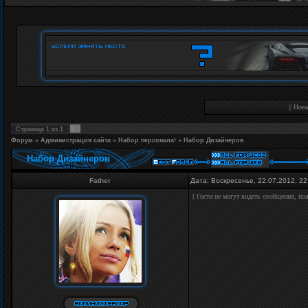
||
Новы
1
Страница
1
из
1
Форум
»
Администрация сайта
»
Набор персонала!
»
Набор Дизайнеров
Набор Дизайнеров
Father
Дата: Воскресенье, 22.07.2012, 2
[ Гости не могут видеть сообщения, п