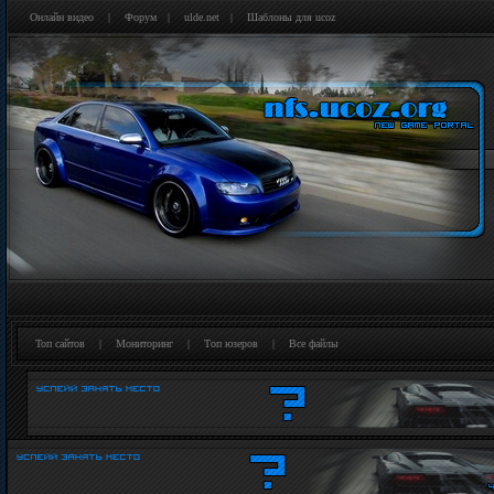
Онлайн видео
|
Форум
|
ulde.net
|
Шаблоны для ucoz
Топ сайтов
|
Мониторинг
|
Tоп юзеров
|
Все файлы